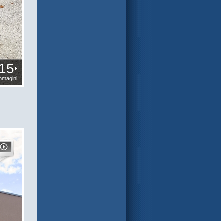
15
mmagini