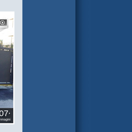
07
mmagini