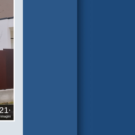
21
mmagini