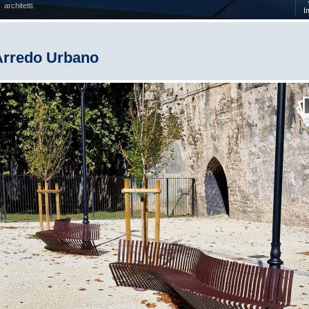
architetti.
I
Arredo Urbano