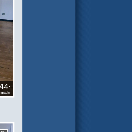
44
mmagini